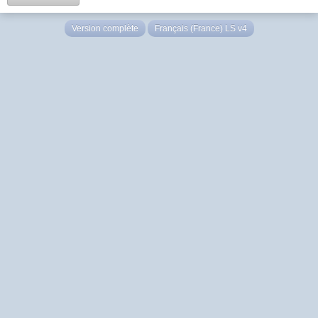
Version complète
Français (France) LS v4