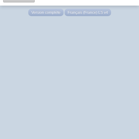
Version complète
Français (France) LS v4