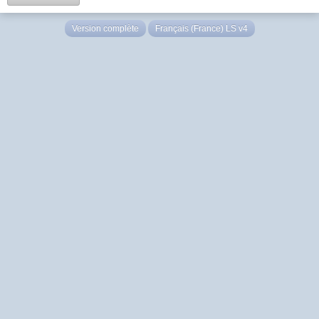
Version complète
Français (France) LS v4