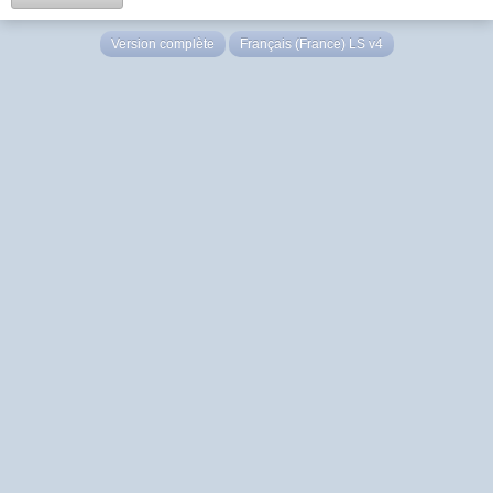
Version complète
Français (France) LS v4