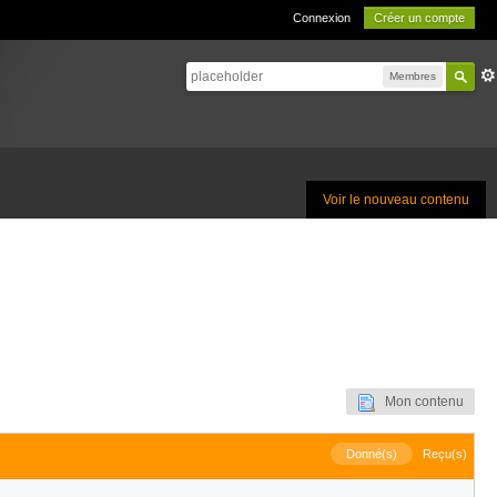
Connexion
Créer un compte
Membres
Voir le nouveau contenu
Mon contenu
Donné(s)
Reçu(s)