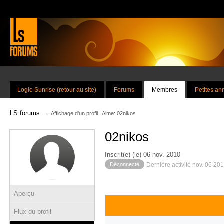
Logic-Sunrise (retour au site)
Forums
Membres
Petites a
→
LS forums
Affichage d'un profil : Aime: 02nikos
02nikos
Inscrit(e) (le) 06 nov. 2010
Déconnecté
Dernière activité nov. 06 20
Aperçu
Flux du profil