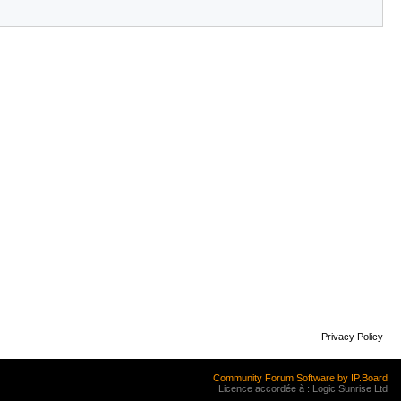
Privacy Policy
Community Forum Software by IP.Board
Licence accordée à : Logic Sunrise Ltd