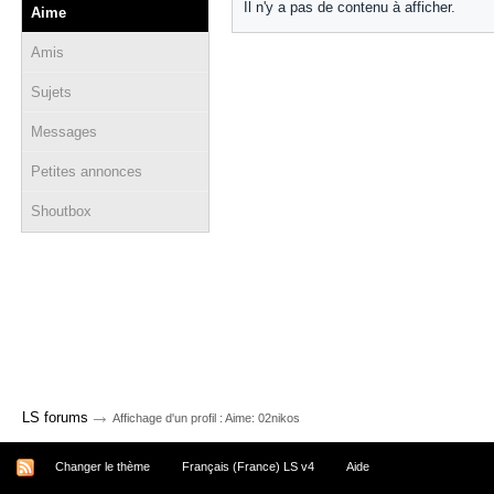
Il n'y a pas de contenu à afficher.
Aime
Amis
Sujets
Messages
Petites annonces
Shoutbox
→
LS forums
Affichage d'un profil : Aime: 02nikos
Changer le thème
Français (France) LS v4
Aide