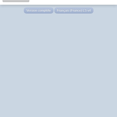
Version complète
Français (France) LS v4