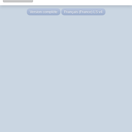
Version complète
Français (France) LS v4