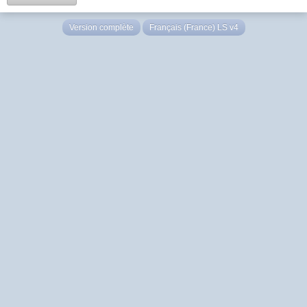
Version complète
Français (France) LS v4