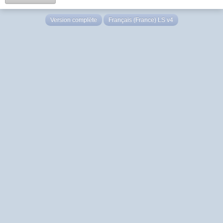
Version complète
Français (France) LS v4