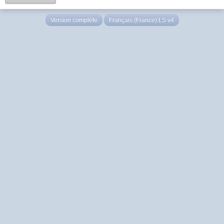
Version complète
Français (France) LS v4