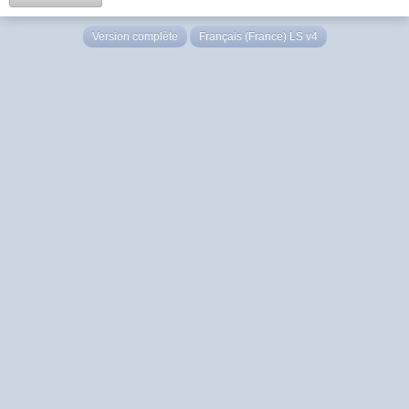
Version complète
Français (France) LS v4