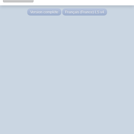
Version complète
Français (France) LS v4