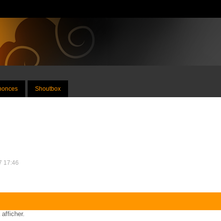
nnonces
Shoutbox
17 17:46
 afficher.