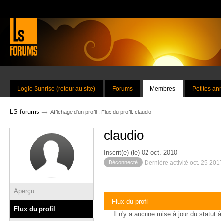
Logic-Sunrise (retour au site)
Forums
Membres
Petites a
→
LS forums
Affichage d'un profil : Flux du profil: claudio
claudio
Inscrit(e) (le) 02 oct. 2010
Déconnecté
Dernière activité oct. 25 20
Aperçu
Flux du profil
Flux du profil
Il n'y a aucune mise à jour du statut à