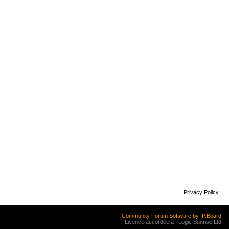
Privacy Policy
Community Forum Software by IP.Board
Licence accordée à : Logic Sunrise Ltd