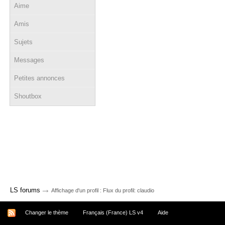
Aime
Amis
Sujets
Messages
Petites annonces
Shoutbox
→
LS forums
Affichage d'un profil : Flux du profil: claudio
Changer le thème
Français (France) LS v4
Aide