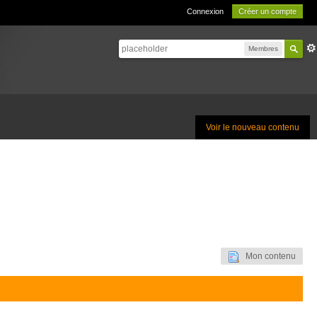
Connexion
Créer un compte
Membres
Voir le nouveau contenu
Mon contenu