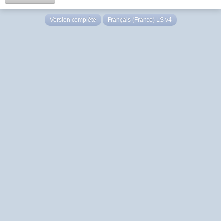
Version complète
Français (France) LS v4