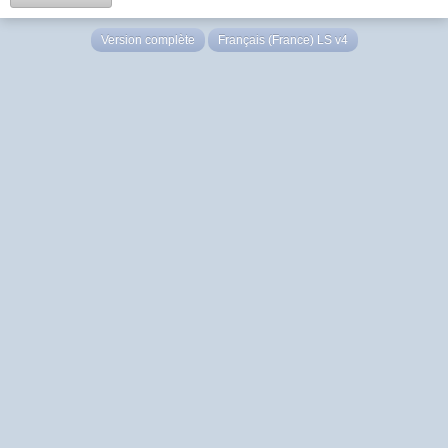
Version complète
Français (France) LS v4