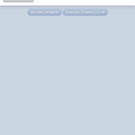
Version complète
Français (France) LS v4