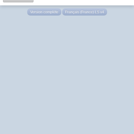
Version complète
Français (France) LS v4