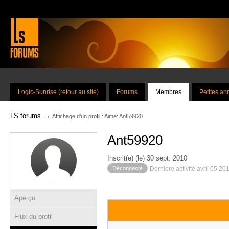
Logic-Sunrise (retour au site)
Forums
Membres
Petites a
→
LS forums
Affichage d'un profil : Aime: Ant59920
Ant59920
Inscrit(e) (le) 30 sept. 2010
Déconnecté
Dernière activité avril 05 20
Aperçu
Flux du profil