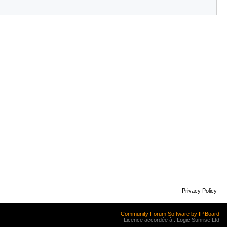
Privacy Policy
Community Forum Software by IP.Board
Licence accordée à : Logic Sunrise Ltd