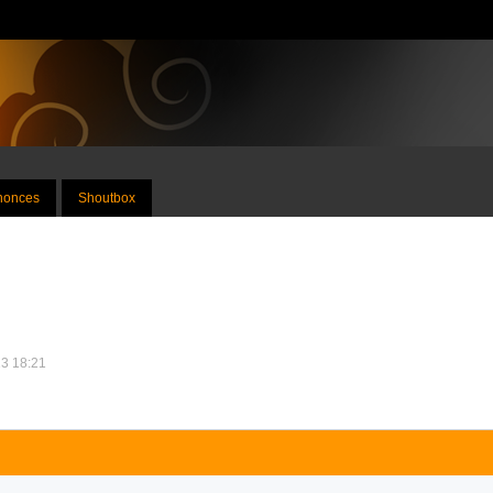
nnonces
Shoutbox
13 18:21