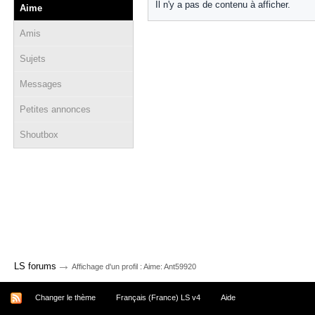
Il n'y a pas de contenu à afficher.
Aime
Amis
Sujets
Messages
Petites annonces
Shoutbox
→
LS forums
Affichage d'un profil : Aime: Ant59920
Changer le thème
Français (France) LS v4
Aide