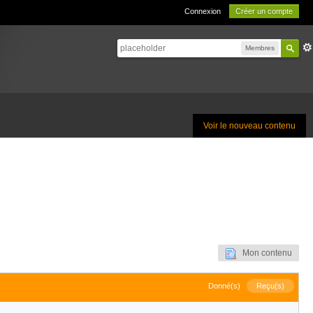
Connexion
Créer un compte
Membres
Voir le nouveau contenu
Mon contenu
Donné(s)
Reçu(s)