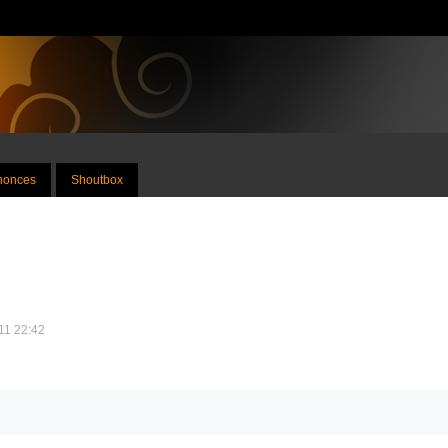
nnonces
Shoutbox
011 22:42