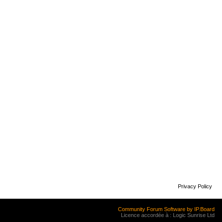
Privacy Policy
Community Forum Software by IP.Board
Licence accordée à : Logic Sunrise Ltd