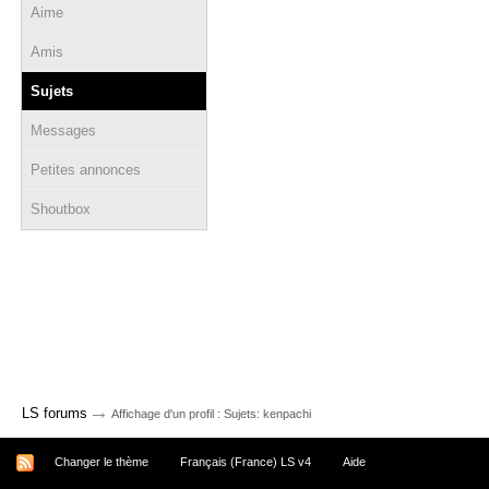
Aime
Amis
Sujets
Messages
Petites annonces
Shoutbox
→
LS forums
Affichage d'un profil : Sujets: kenpachi
Changer le thème
Français (France) LS v4
Aide