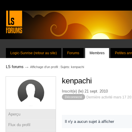
Logic-Sunrise (retour au site)
Forums
Membres
Petites a
→
LS forums
Affichage d'un profil : Sujets: kenpachi
kenpachi
Inscrit(e) (le) 21 sept. 2010
Déconnecté
Dernière activité mars 17 2
Aperçu
Il n'y a aucun sujet à afficher
Flux du profil