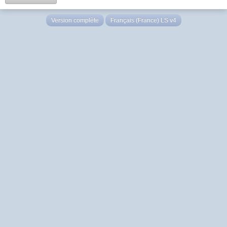
Version complète
Français (France) LS v4