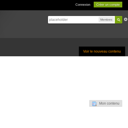
Connexion
Créer un compte
Membres
Voir le nouveau contenu
Mon contenu