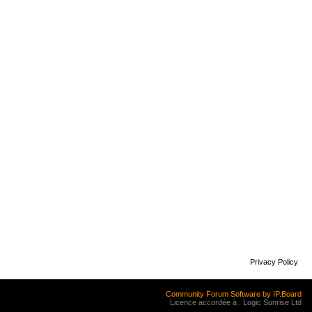
Privacy Policy
Community Forum Software by IP.Board
Licence accordée à : Logic Sunrise Ltd