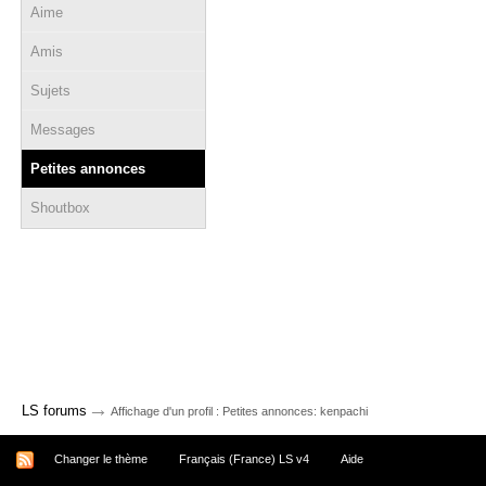
Aime
Amis
Sujets
Messages
Petites annonces
Shoutbox
→
LS forums
Affichage d'un profil : Petites annonces: kenpachi
Changer le thème
Français (France) LS v4
Aide