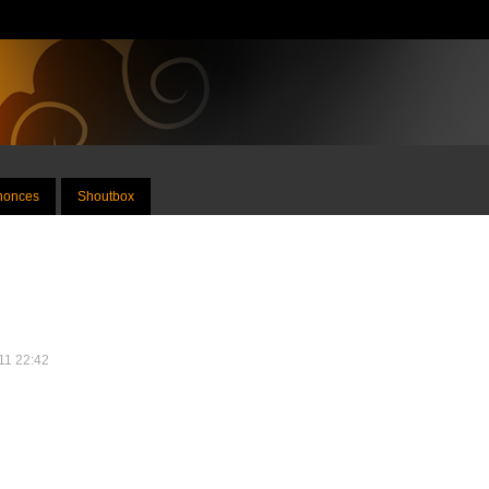
nnonces
Shoutbox
011 22:42