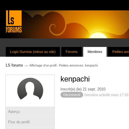
Logic-Sunrise (retour au site)
Forums
Membres
Petites a
→
LS forums
Affichage d'un profil : Petites annonces: kenpachi
kenpachi
Inscrit(e) (le) 21 sept. 2010
Déconnecté
Dernière activité mars 17 2
Aperçu
Flux du profil