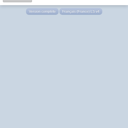
Version complète
Français (France) LS v4