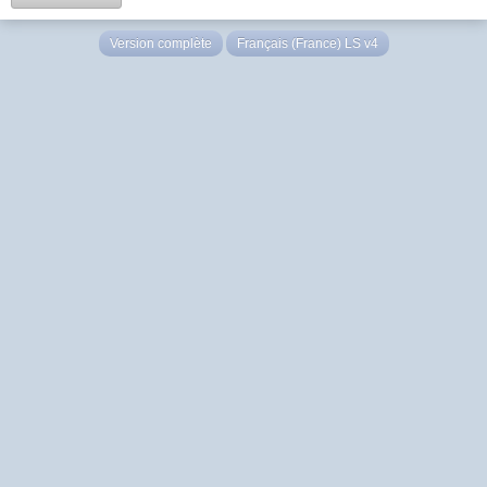
Version complète
Français (France) LS v4