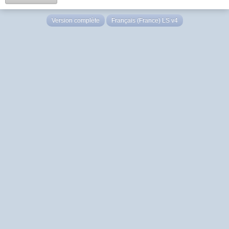
Version complète
Français (France) LS v4