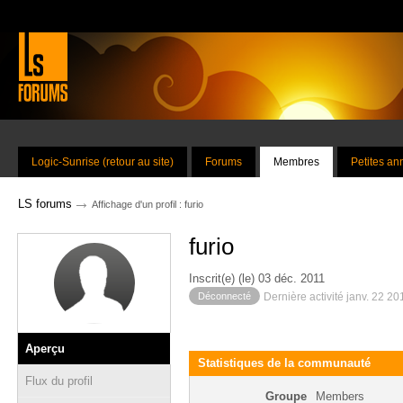
Logic-Sunrise (retour au site)
Forums
Membres
Petites a
→
LS forums
Affichage d'un profil : furio
furio
Inscrit(e) (le) 03 déc. 2011
Déconnecté
Dernière activité janv. 22 2
Aperçu
Statistiques de la communauté
Flux du profil
Groupe
Members