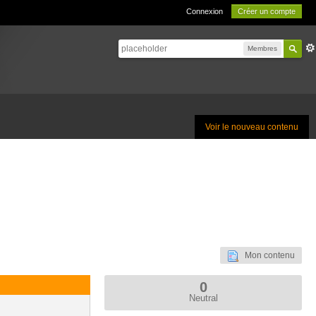
Connexion
Créer un compte
Membres
Voir le nouveau contenu
Mon contenu
0
Neutral