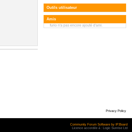
Outils utilisateur
Amis
furio n'a pas encore ajouté d'ami.
Privacy Policy
Community Forum Software by IP.Board
Licence accordée à : Logic Sunrise Ltd