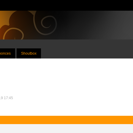
nnonces
Shoutbox
019 17:45