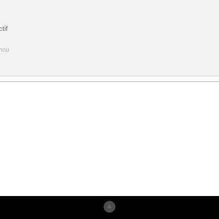
tif
onnu