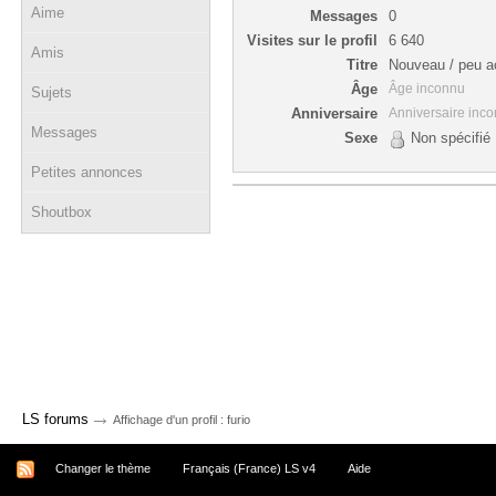
Aime
Messages
0
Visites sur le profil
6 640
Amis
Titre
Nouveau / peu ac
Âge
Âge inconnu
Sujets
Anniversaire
Anniversaire inc
Messages
Sexe
Non spécifié
Petites annonces
Shoutbox
→
LS forums
Affichage d'un profil : furio
Changer le thème
Français (France) LS v4
Aide