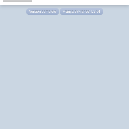
Version complète
Français (France) LS v4