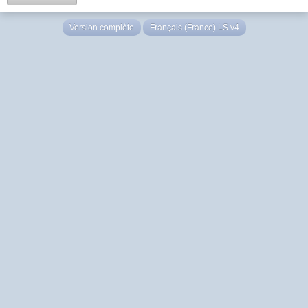
Version complète
Français (France) LS v4