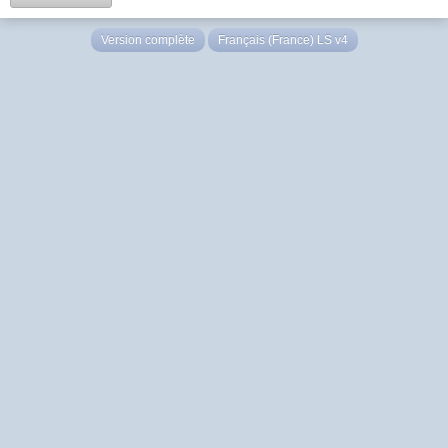
Version complète
Français (France) LS v4