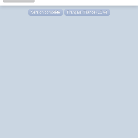
Version complète
Français (France) LS v4