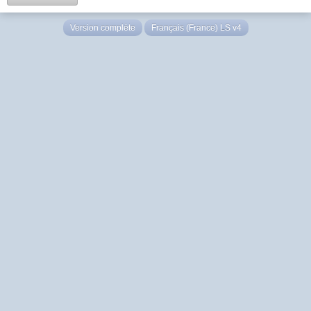
Version complète
Français (France) LS v4