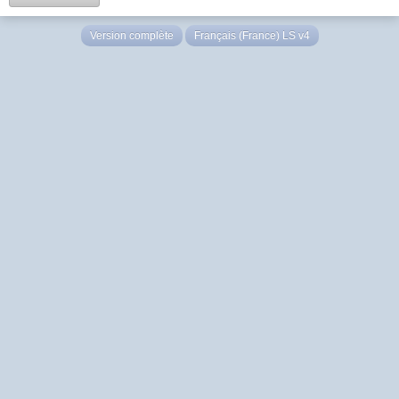
Version complète
Français (France) LS v4