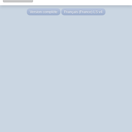
Version complète
Français (France) LS v4