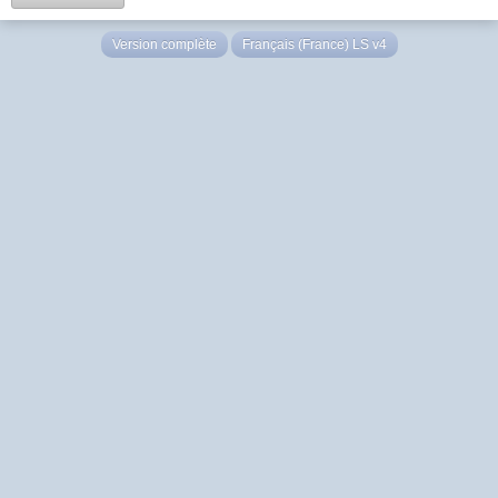
Version complète
Français (France) LS v4