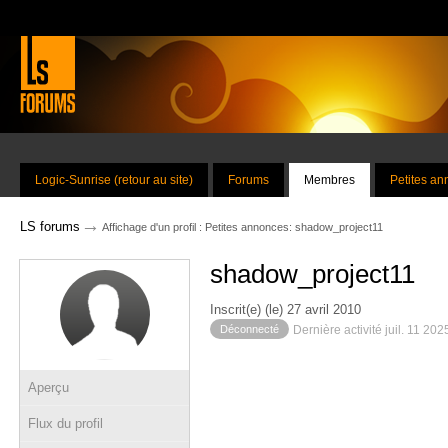
Logic-Sunrise (retour au site)
Forums
Membres
Petites a
→
LS forums
Affichage d'un profil : Petites annonces: shadow_project11
shadow_project11
Inscrit(e) (le) 27 avril 2010
Déconnecté
Dernière activité juil. 11 20
Aperçu
Flux du profil