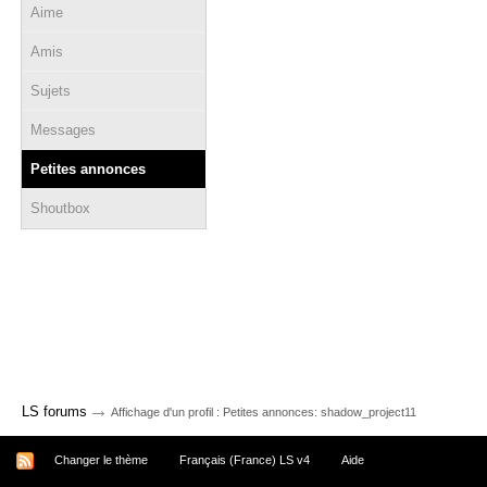
Aime
Amis
Sujets
Messages
Petites annonces
Shoutbox
→
LS forums
Affichage d'un profil : Petites annonces: shadow_project11
Changer le thème
Français (France) LS v4
Aide