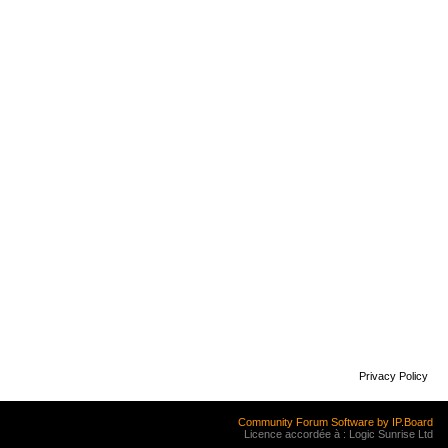
Privacy Policy
Community Forum Software by IP.Board
Licence accordée à : Logic Sunrise Ltd