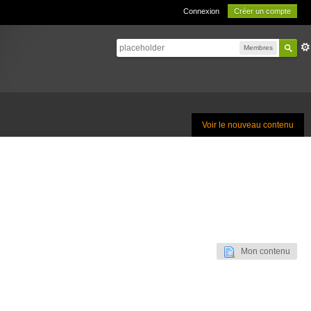
Connexion
Créer un compte
Membres
Voir le nouveau contenu
Mon contenu