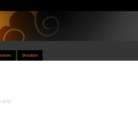
nnonces
Shoutbox
25 15:57