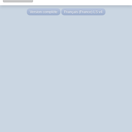
Version complète
Français (France) LS v4