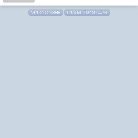
Version complète
Français (France) LS v4