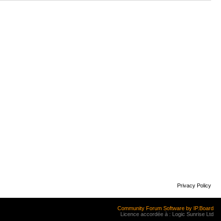
Privacy Policy
Community Forum Software by IP.Board
Licence accordée à : Logic Sunrise Ltd