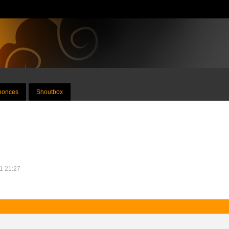
nnonces
Shoutbox
11 21:27