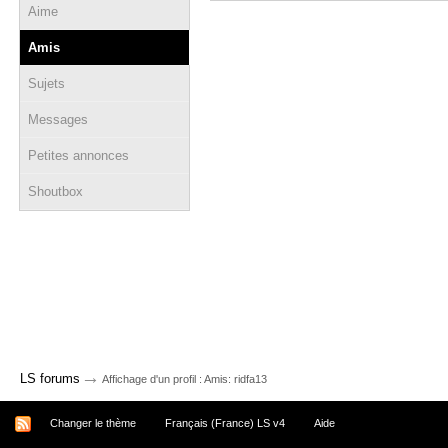
Aime
Amis
Sujets
Messages
Petites annonces
Shoutbox
→
LS forums
Affichage d'un profil : Amis: ridfa13
Changer le thème
Français (France) LS v4
Aide