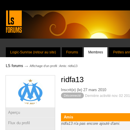
Logic-Sunrise (retour au site)
Forums
Membres
Petites a
→
LS forums
Affichage d'un profil : Amis: ridfa13
ridfa13
Inscrit(e) (le) 27 mars 2010
Déconnecté
Dernière activité nov. 02 20
Aperçu
Amis
Flux du profil
ridfa13 n'a pas encore ajouté d'ami.