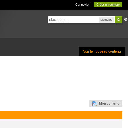
Connexion
Créer un compte
Membres
Voir le nouveau contenu
Mon contenu