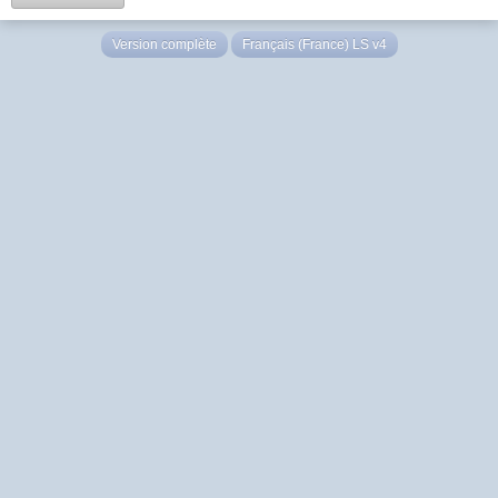
Version complète
Français (France) LS v4