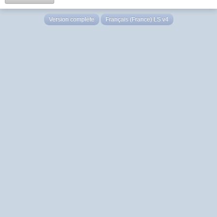
Version complète
Français (France) LS v4