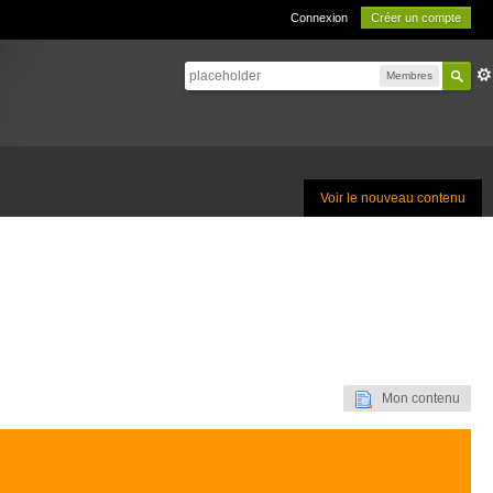
Connexion
Créer un compte
Membres
Voir le nouveau contenu
Mon contenu