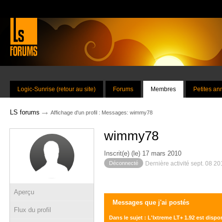
Logic-Sunrise (retour au site)
Forums
Membres
Petites a
→
LS forums
Affichage d'un profil : Messages: wimmy78
wimmy78
Inscrit(e) (le) 17 mars 2010
Déconnecté
Dernière activité sept. 08 2
Aperçu
Messages que j'ai postés
Flux du profil
Dans le sujet : L'Ixtreme LT+ 1.92 est disp