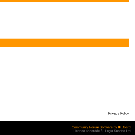
Privacy Policy
Community Forum Software by IP.Board
Licence accordée à : Logic Sunrise Ltd