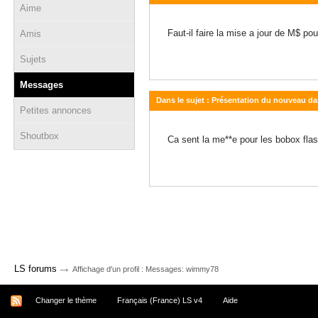
Aime
08 septembre 2011 - 18:18
Faut-il faire la mise a jour de M$ p
Amis
Sujets
Messages
Dans le sujet : Présentation du nouveau d
Petites annonces
09 juin 2011 - 21:08
Shoutbox
Ca sent la me**e pour les bobox fl
→
LS forums
Affichage d'un profil : Messages: wimmy78
Changer le thème
Français (France) LS v4
Aide