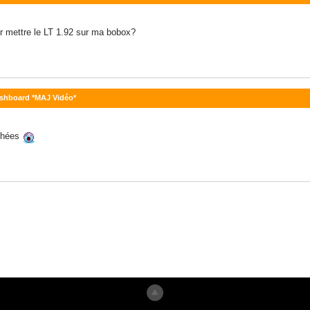
our mettre le LT 1.92 sur ma bobox?
ashboard *MAJ Vidéo*
ashées