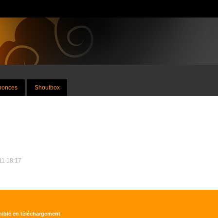
nnonces
Shoutbox
011 18:17
onible en téléchargement