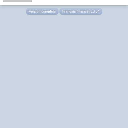
Version complète
Français (France) LS v4