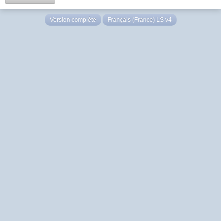
Version complète
Français (France) LS v4