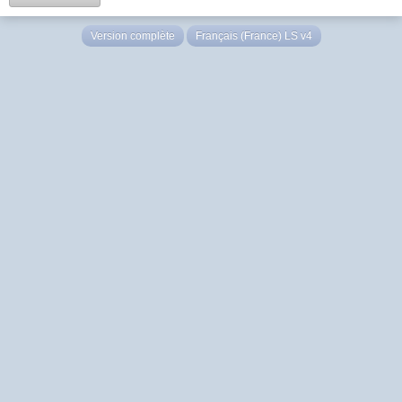
Version complète
Français (France) LS v4