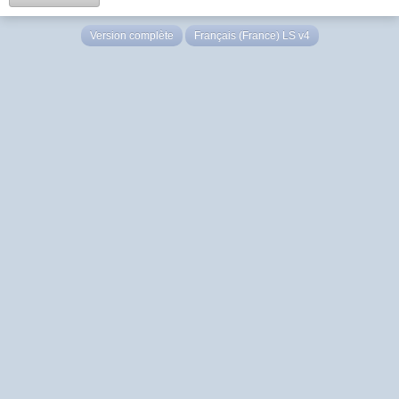
Version complète
Français (France) LS v4