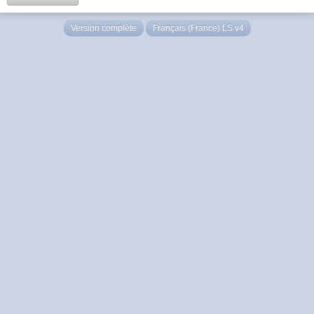
Version complète
Français (France) LS v4