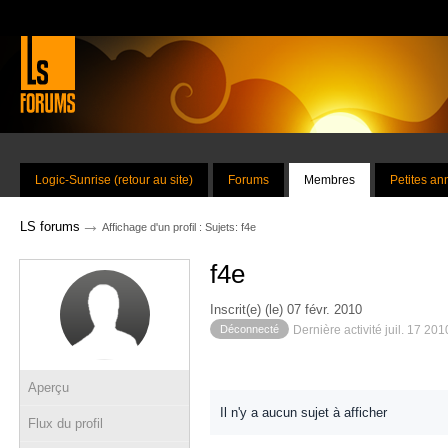
Logic-Sunrise (retour au site)
Forums
Membres
Petites a
→
LS forums
Affichage d'un profil : Sujets: f4e
f4e
Inscrit(e) (le) 07 févr. 2010
Déconnecté
Dernière activité juil. 17 20
Aperçu
Il n'y a aucun sujet à afficher
Flux du profil