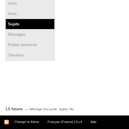
Aime
Amis
Sujets
Messages
Petites annonces
Shoutbox
→
LS forums
Affichage d'un profil : Sujets: f4e
Changer le thème
Français (France) LS v4
Aide