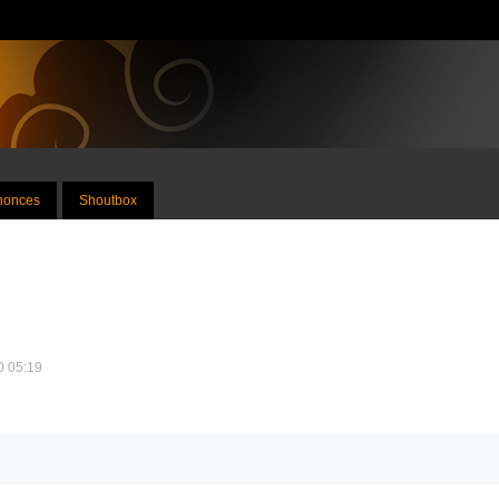
nnonces
Shoutbox
10 05:19