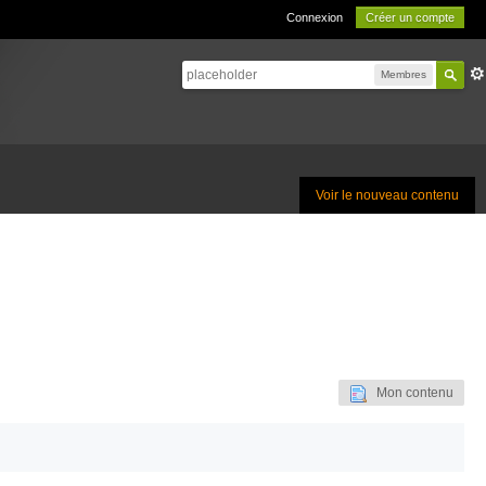
Connexion
Créer un compte
Membres
Voir le nouveau contenu
Mon contenu