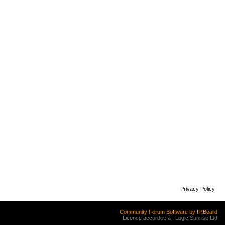
Privacy Policy
Community Forum Software by IP.Board
Licence accordée à : Logic Sunrise Ltd