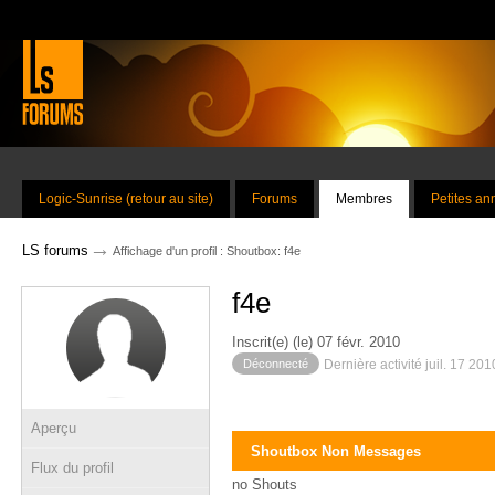
Logic-Sunrise (retour au site)
Forums
Membres
Petites a
→
LS forums
Affichage d'un profil : Shoutbox: f4e
f4e
Inscrit(e) (le) 07 févr. 2010
Déconnecté
Dernière activité juil. 17 20
Aperçu
Shoutbox Non Messages
Flux du profil
no Shouts