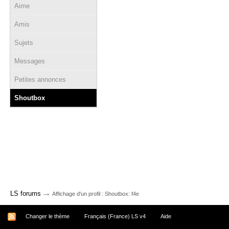
Aime
Amis
Sujets
Messages
Petites annonces
Shoutbox
→
LS forums
Affichage d'un profil : Shoutbox: f4e
Changer le thème
Français (France) LS v4
Aide