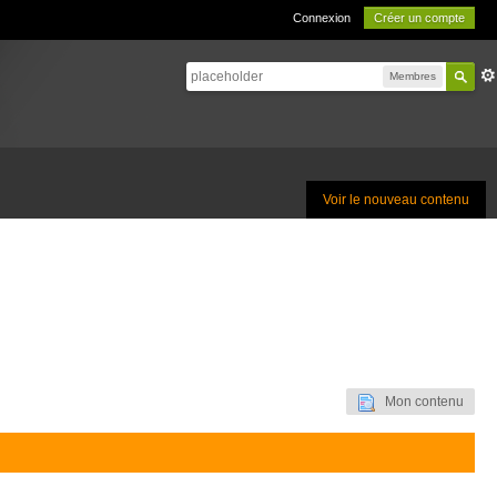
Connexion
Créer un compte
Membres
Voir le nouveau contenu
Mon contenu