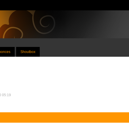
nnonces
Shoutbox
10 05:19