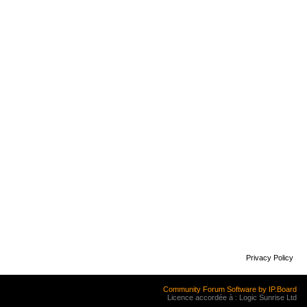
Privacy Policy
Community Forum Software by IP.Board
Licence accordée à : Logic Sunrise Ltd