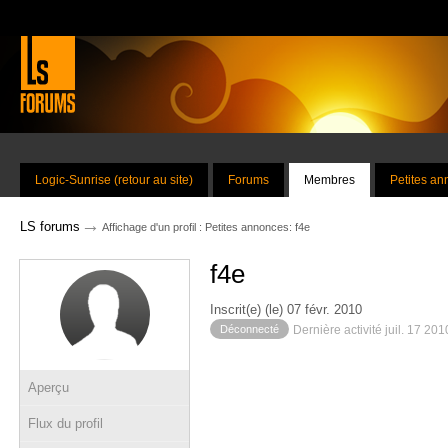
Logic-Sunrise (retour au site)
Forums
Membres
Petites a
→
LS forums
Affichage d'un profil : Petites annonces: f4e
f4e
Inscrit(e) (le) 07 févr. 2010
Déconnecté
Dernière activité juil. 17 20
Aperçu
Flux du profil