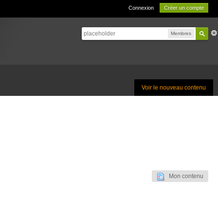
Connexion
Créer un compte
Membres
Voir le nouveau contenu
Mon contenu