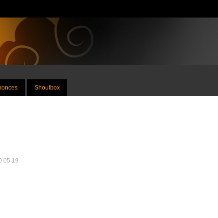
nnonces
Shoutbox
10 05:19