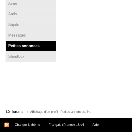
Aime
Amis
Sujets
Messages
Petites annonces
Shoutbox
→
LS forums
Affichage d'un profil : Petites annonces: f4e
Changer le thème
Français (France) LS v4
Aide