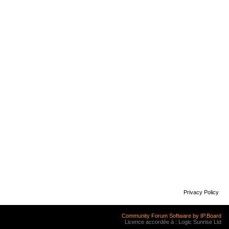
Privacy Policy
Community Forum Software by IP.Board
Licence accordée à : Logic Sunrise Ltd