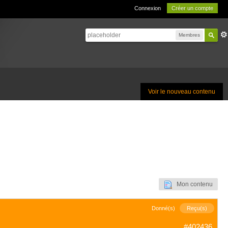
Connexion
Créer un compte
Membres
Voir le nouveau contenu
Mon contenu
Donné(s)
Reçu(s)
#402436