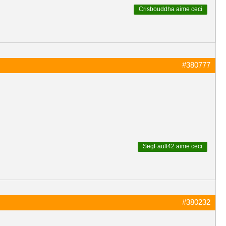
Crisbouddha
aime ceci
#380777
SegFault42
aime ceci
#380232