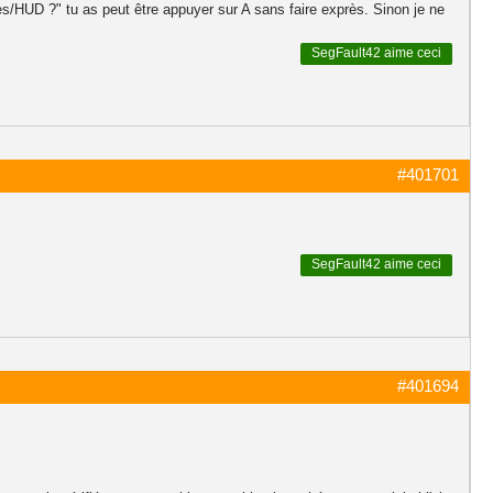
es/HUD ?" tu as peut être appuyer sur A sans faire exprès. Sinon je ne
SegFault42
aime ceci
#401701
SegFault42
aime ceci
#401694