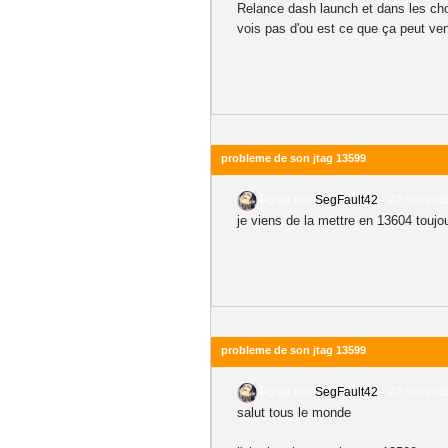
Relance dash launch et dans les choi
vois pas d'ou est ce que ça peut ven
probleme de son jtag 13599
Posté par
SegFault42
-
22 novembr
je viens de la mettre en 13604 tou
probleme de son jtag 13599
Posté par
SegFault42
-
22 novembr
salut tous le monde