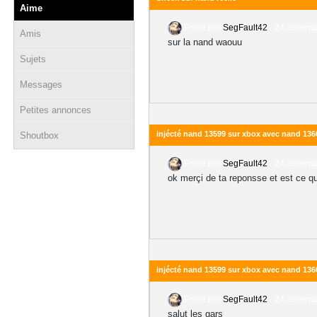
Aime
Posté par
SegFault42
-
24 novembr
Amis
sur la nand waouu
Sujets
Messages
Petites annonces
injécté nand 13599 sur xbox avec nand 136
Shoutbox
Posté par
SegFault42
-
24 novembr
ok merçi de ta reponsse et est ce q
injécté nand 13599 sur xbox avec nand 136
Posté par
SegFault42
-
24 novembr
salut les gars