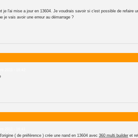
t je l'ai mise a jour en 13604. Je voudrais savoir si c'est possible de refaire 
ue je vais avoir une erreur au démarrage ?
e 2011 - 16:42
e
e 2011 - 16:41
d'origine ( de préférence ) crée une nand en 13604 avec
360 multi builder
et ref