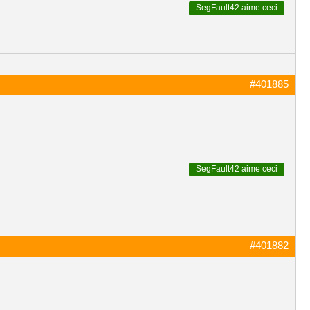
SegFault42
aime ceci
#401885
SegFault42
aime ceci
#401882