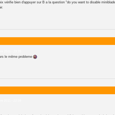
x vérifie bien d'appuyer sur B a la question "do you want to disable miniblad
ir.
e 2011 - 23:35
jours le même probleme
e 2011 - 22:59