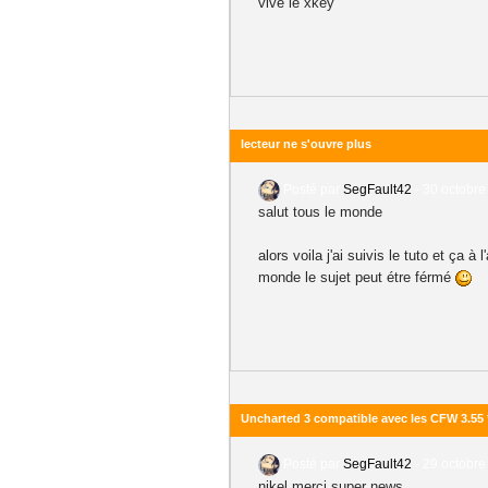
vive le xkey
lecteur ne s'ouvre plus
Posté par
SegFault42
-
30 octobre
salut tous le monde
alors voila j'ai suivis le tuto et ça 
monde le sujet peut étre férmé
Uncharted 3 compatible avec les CFW 3.55
Posté par
SegFault42
-
29 octobre
nikel merçi super news