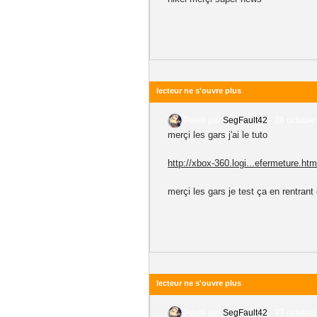
lecteur ne s'ouvre plus
Posté par
SegFault42
-
28 octobre
merçi les gars j'ai le tuto
http://xbox-360.logi...efermeture.htm
merçi les gars je test ça en rentrant 
lecteur ne s'ouvre plus
Posté par
SegFault42
-
27 octobre