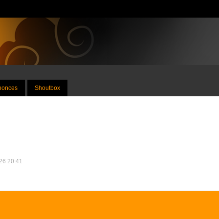
nnonces
Shoutbox
026 20:41