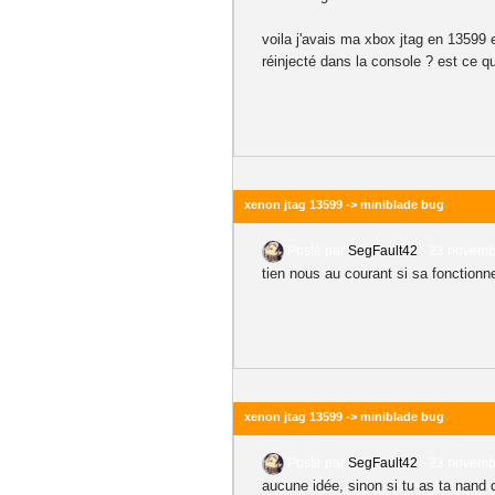
voila j'avais ma xbox jtag en 13599 e
réinjecté dans la console ? est ce q
xenon jtag 13599 -> miniblade bug
Posté par
SegFault42
-
23 novembr
tien nous au courant si sa fonctionn
xenon jtag 13599 -> miniblade bug
Posté par
SegFault42
-
23 novembr
aucune idée, sinon si tu as ta nand 