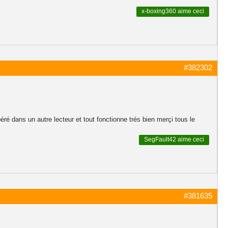
x-boxing360
aime ceci
#382302
cupéré dans un autre lecteur et tout fonctionne trés bien merçi tous le
SegFault42
aime ceci
#381635