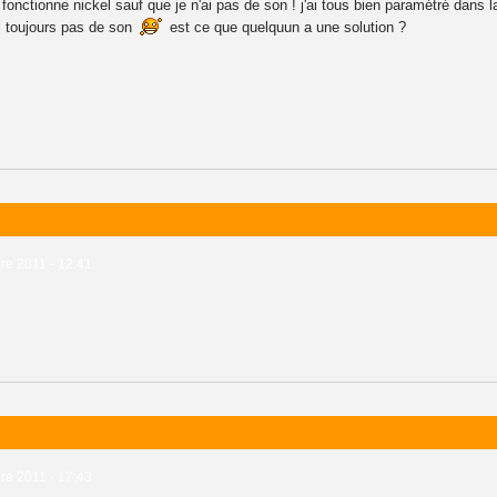
 fonctionne nickel sauf que je n'ai pas de son ! j'ai tous bien paramétré dans 
l toujours pas de son
est ce que quelquun a une solution ?
e 2011 - 12:41
e 2011 - 17:43