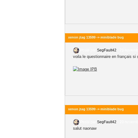
xenon jtag 13599 -> miniblade bug
Posté par
SegFault42
-
23 novembr
voila le questionnaire en français si 
xenon jtag 13599 -> miniblade bug
Posté par
SegFault42
-
23 novembr
salut naonaw