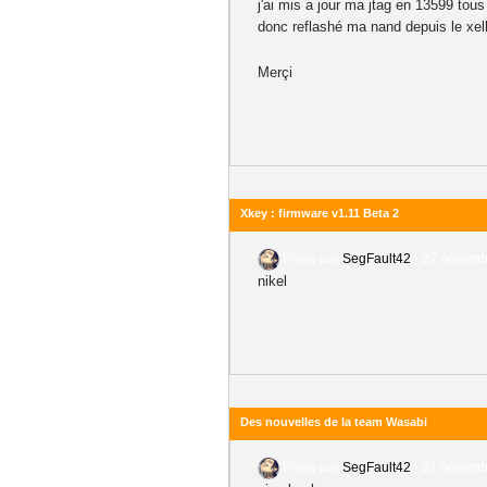
j'ai mis a jour ma jtag en 13599 tous
donc reflashé ma nand depuis le xel
Merçi
Xkey : firmware v1.11 Beta 2
Posté par
SegFault42
-
22 novembr
nikel
Des nouvelles de la team Wasabi
Posté par
SegFault42
-
21 novembr