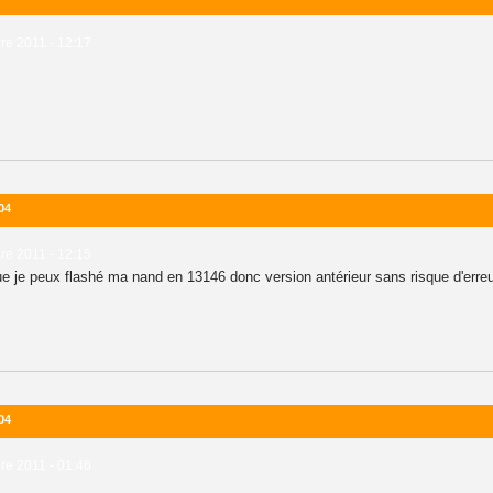
e 2011 - 12:17
04
e 2011 - 12:15
ue je peux flashé ma nand en 13146 donc version antérieur sans risque d'erreu
04
e 2011 - 01:46