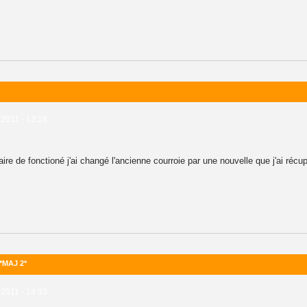
 2011 - 13:18
à l'aire de fonctioné j'ai changé l'ancienne courroie par une nouvelle que j'ai ré
 *MAJ 2*
 2011 - 14:33