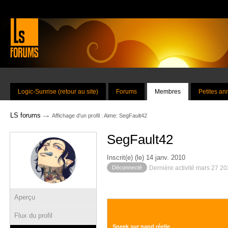
Logic-Sunrise (retour au site)
Forums
Membres
Petites a
→
LS forums
Affichage d'un profil : Aime: SegFault42
SegFault42
Inscrit(e) (le) 14 janv. 2010
Déconnecté
Dernière activité mars 27 2
Aperçu
Flux du profil
Sneek sur nand réelle