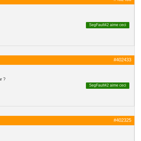
SegFault42
aime ceci
#402433
r ?
SegFault42
aime ceci
#402325