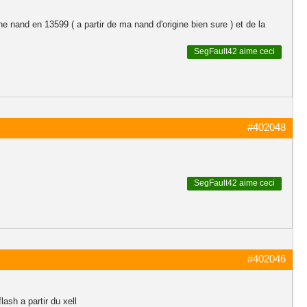
une nand en 13599 ( a partir de ma nand d'origine bien sure ) et de la
SegFault42
aime ceci
#402048
SegFault42
aime ceci
#402046
lash a partir du xell