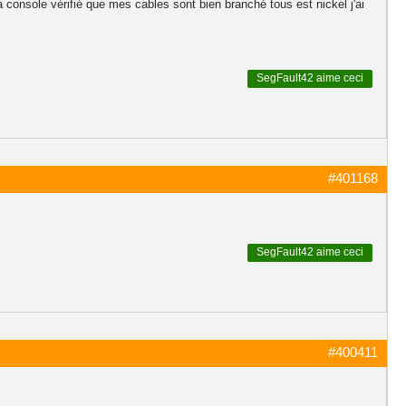
la console vérifié que mes cables sont bien branché tous est nickel j'ai
SegFault42
aime ceci
#401168
SegFault42
aime ceci
#400411