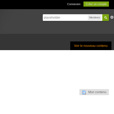
Connexion
Créer un compte
Membres
Voir le nouveau contenu
Mon contenu