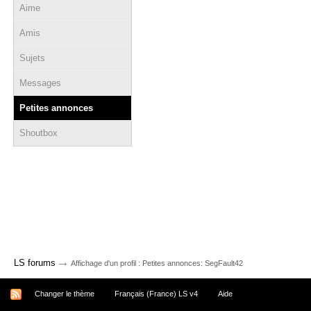
Aime
Amis
Sujets
Messages
Petites annonces
Shoutbox
→
LS forums
Affichage d'un profil : Petites annonces: SegFault42
Changer le thème
Français (France) LS v4
Aide