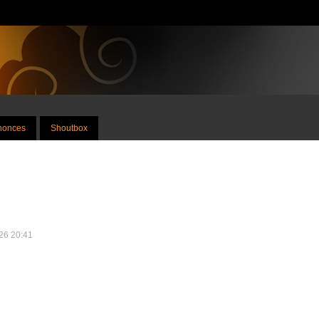
nnonces
Shoutbox
026 20:41