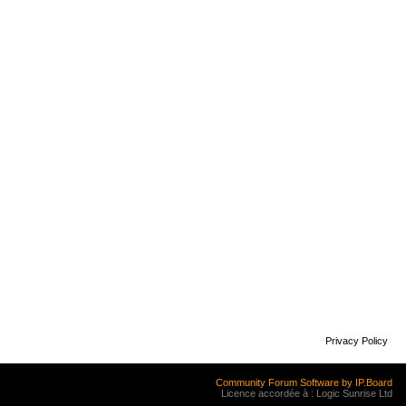
Privacy Policy
Community Forum Software by IP.Board
Licence accordée à : Logic Sunrise Ltd