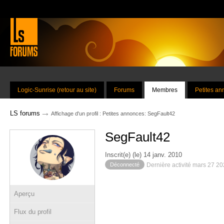
Logic-Sunrise (retour au site)
Forums
Membres
Petites a
→
LS forums
Affichage d'un profil : Petites annonces: SegFault42
SegFault42
Inscrit(e) (le) 14 janv. 2010
Déconnecté
Dernière activité mars 27 2
Aperçu
Flux du profil